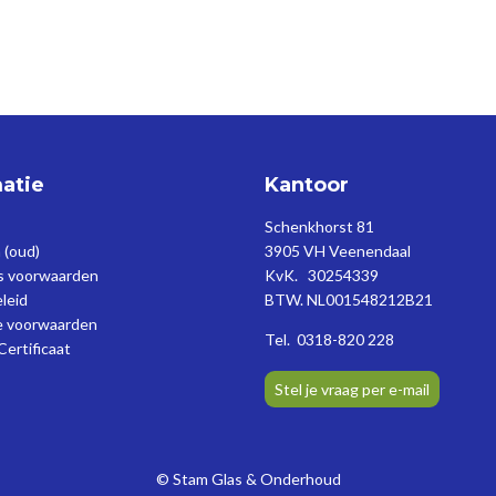
atie
Kantoor
Schenkhorst 81
 (oud)
3905 VH Veenendaal
gs voorwaarden
KvK. 30254339
eleid
BTW. NL001548212B21
 voorwaarden
Tel. 0318-820 228
Certificaat
Stel je vraag per e-mail
©
Stam Glas & Onderhoud