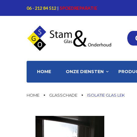
Skip
06 - 212 84 512
|
SPOEDREPARATIE
to
content
HOME
ONZE DIENSTEN
PRODU
HOME
GLASSCHADE
ISOLATIE GLAS LEK
Isolatie
glas