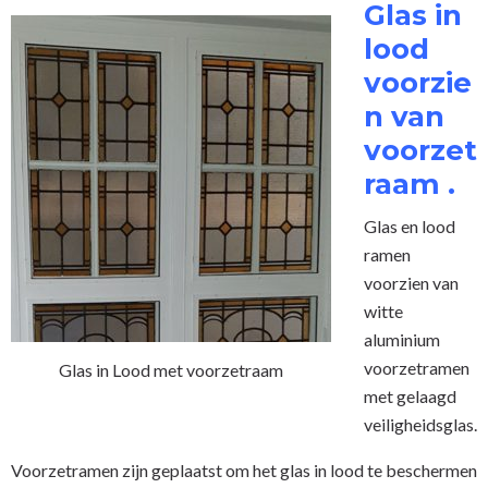
Glas in
lood
OVER ONS
voorzie
DUBBEL GLAS LEK
n van
voorzet
raam .
Glas en lood
ramen
voorzien van
witte
aluminium
voorzetramen
Glas in Lood met voorzetraam
met gelaagd
veiligheidsglas.
Voorzetramen zijn geplaatst om het glas in lood te beschermen