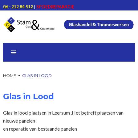
Skip
06 - 212 84 512
|
SPOEDREPARATIE
to
content
HOME
HOME
GLAS IN LOOD
ONZE DIENSTEN
Glas
Glas in Lood
in
PRODUCTEN
Lood
Glas in lood plaatsen in Leersum .Het betreft plaatsen van
PROJECTEN
nieuwe panelen
en reparatie van bestaande panelen
CONTACT