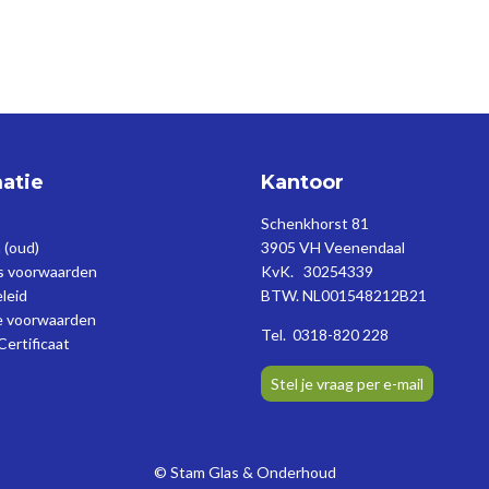
atie
Kantoor
Schenkhorst 81
 (oud)
3905 VH Veenendaal
gs voorwaarden
KvK. 30254339
eleid
BTW. NL001548212B21
 voorwaarden
Tel. 0318-820 228
Certificaat
Stel je vraag per e-mail
©
Stam Glas & Onderhoud