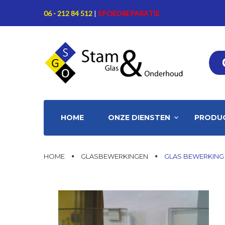
Skip
06 - 212 84 512
|
SPOEDREPARATIE
to
content
HOME
ONZE DIENSTEN
PRODU
HOME
GLASBEWERKINGEN
GLAS BEWERKING
Glas
bewerking