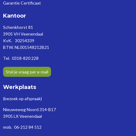
Garantie Certificaat
Kantoor
Schenkhorst 81
3905 VH Veenendaal
KvK. 30254339
BTW. NL001548212B21
Tel. 0318-820 228
Stel je vraag per e-mail
Werkplaats
(bezoek op afspraak)
Nieuweweg Noord 314-B17
3905 LX Veenendaal
mob. 06-212 84 512