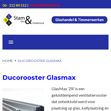
Skip
06 - 212 84 512
|
SPOEDREPARATIE
to
content
HOME
HOME
DUCOROOSTER GLASMAX
ONZE DIENSTEN
Ducorooster
Ducorooster Glasmax
Glasmax
PRODUCTEN
GlasMax ‘ZR’ is een
PROJECTEN
geluiddempend ventilatierooster
dat ontwikkeld werd voor
CONTACT
plaatsing op glas, kalfplaatsing en