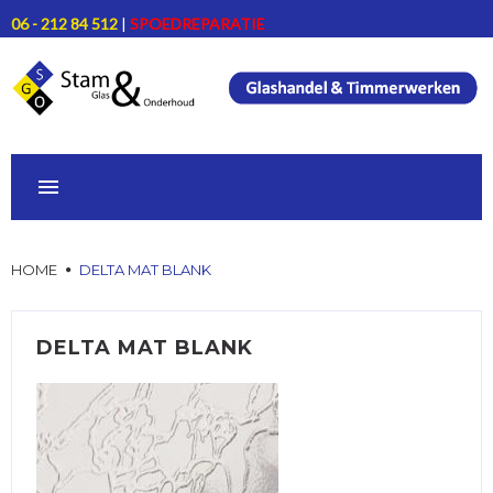
Skip
06 - 212 84 512
|
SPOEDREPARATIE
to
content
HOME
HOME
DELTA MAT BLANK
ONZE DIENSTEN
DELTA MAT BLANK
PRODUCTEN
PROJECTEN
CONTACT