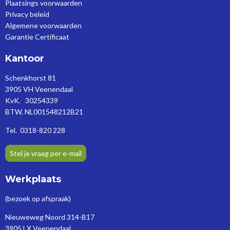
Plaatsings voorwaarden
Privacy beleid
Algemene voorwaarden
Garantie Certificaat
Kantoor
Schenkhorst 81
3905 VH Veenendaal
KvK. 30254339
BTW. NL001548212B21
Tel. 0318-820 228
Stel je vraag per e-mail
Werkplaats
(bezoek op afspraak)
Nieuweweg Noord 314-B17
3905 LX Veenendaal