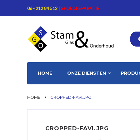
Skip
06 - 212 84 512
|
SPOEDREPARATIE
to
content
HOME
ONZE DIENSTEN
PRODU
HOME
CROPPED-FAVI.JPG
CROPPED-FAVI.JPG