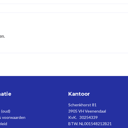
en.
atie
Kantoor
Schenkhorst 81
 (oud)
3905 VH Veenendaal
gs voorwaarden
KvK. 30254339
eleid
BTW. NL001548212B21