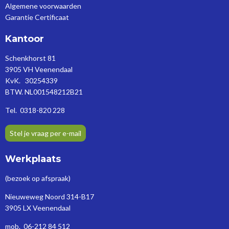
Algemene voorwaarden
Garantie Certificaat
Kantoor
Schenkhorst 81
3905 VH Veenendaal
KvK. 30254339
BTW. NL001548212B21
Tel. 0318-820 228
Stel je vraag per e-mail
Werkplaats
(bezoek op afspraak)
Nieuweweg Noord 314-B17
3905 LX Veenendaal
mob. 06-212 84 512